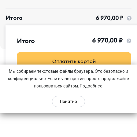
Итого
6 970,00 ₽
6 970,00 ₽
Итого
Оплатить картой
Главная
Политика
Мы собираем текстовые файлы браузера. Это безопасно и
конфиденциальности
конфиденциально. Если вы не против, просто продолжайте
Оформить счёт
‎8 800 333 88 78
© 2018-2026 ООО «Академия
пользоваться сайтом.
Подробнее
.
iSpring».
sales@ispringacademy.ru
Все права защищены.
Понятно