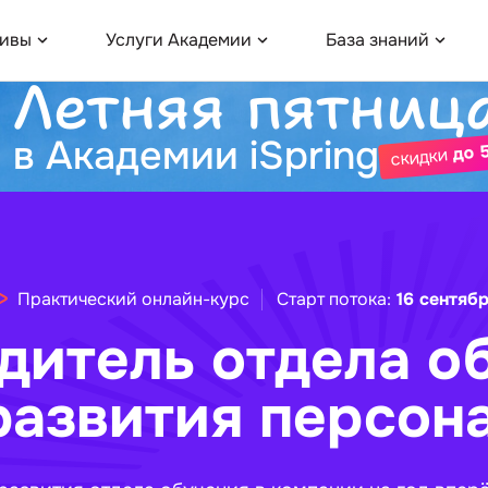
сивы
Услуги Академии
База знаний
Летняя пятниц
в Академии iSpring
до 
скидки
Практический онлайн-курс
Старт потока:
16 сентяб
дитель отдела о
развития персон