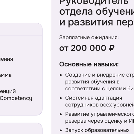
Руководитель
отдела обучен
и развития пе
Зарплатные ожидания:
от 200 000 ₽
чения
Основные навыки:
Создание и внедрение ст
амма
развития обучения в
соответствии с целями би
тенций
Системная адаптация
l Competency
сотрудников всех уровне
Развитие управленческог
резерва через оценку и 
Запуск образовательных