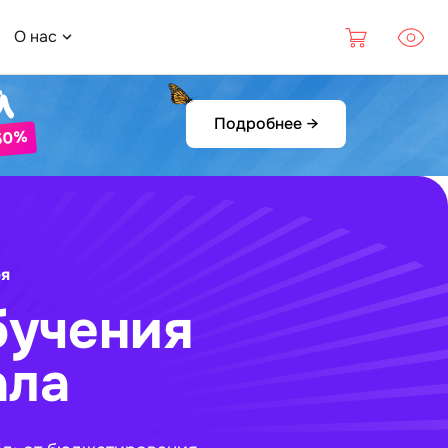
О нас
а
Подробнее
→
50%
ря
бучения
ала