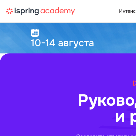
Интен
10-14 августа
Руково
и 