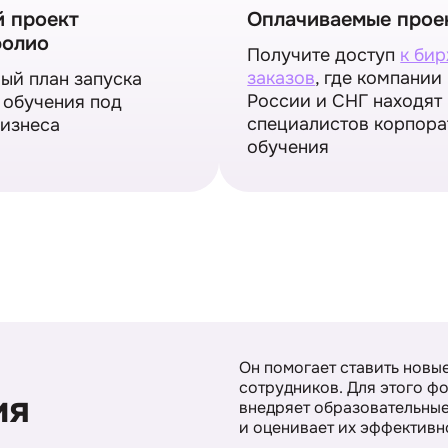
й проект
Оплачиваемые прое
фолио
Получите доступ
к би
заказов
, где компании
ый план запуска
России и СНГ находят
 обучения под
специалистов корпора
бизнеса
обучения
Он помогает ставить новы
сотрудников. Для этого ф
ия
внедряет образовательны
и оценивает их эффективн