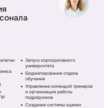
ия
рсонала
ратегии
Запуск корпоративного
университета
знеса
Бюджетирование отдела
обучения
й
Управление командой тренеров
о
и организация работы
ИПР
подрядчиков
Создание системы оценки