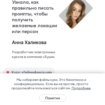
Узнала, как
правильно писать
промпты, чтобы
получить
желаемые локации
или персон
Анна Халикова
Разработчик электронных
курсов в компании «Буше»
Курс «Геймификация»
Мы собираем файлы куки. Это безопасно и
конфиденциально.
Если вы не против, просто
Целью прохождения курса было повышение
продолжайте пользоваться сайтом.
Подробнее
.
вовлеченности сотрудников в обучение. Сделать
процесс не только полезным, но и увлекательным,
Понятно
чтобы обучающиеся чувствовали себя частью игры