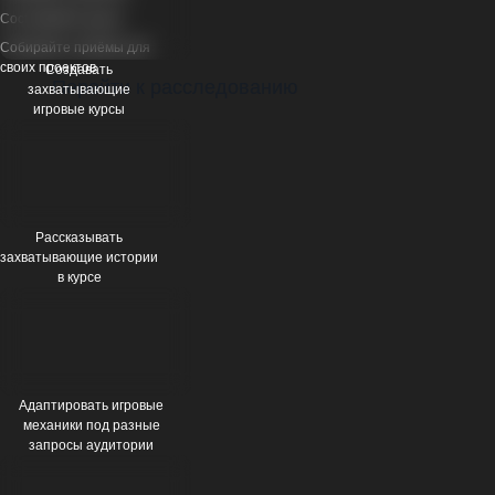
Составляйте досье
Собирайте приёмы для
своих проектов
Создавать
Перейти к расследованию
захватывающие
игровые курсы
Рассказывать
захватывающие истории
в курсе
Адаптировать игровые
механики под разные
запросы аудитории