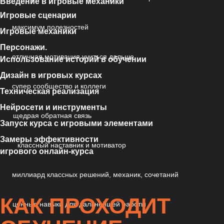
Введение в игровые механики
Игровые сценарии
максимум полезностей
Игровые механики
Персонажи.
отличная мотивация учиться дальше
Использование историй в обучении
Дизайн в игровых курсах
супер сообщество и коллеги
Техническая реализация
Нейросети и инструменты
щедрая обратная связь
Запуск курса с игровыми элементами
Замеры эффективности
классный наставник и мотиватор
игрового онлайн-курса
миллиард классных решений, механик, сочетаний
КАК ПРОХОДИТ
ценные навыки для дальнейшей работы