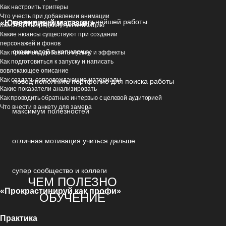
Как настроить триггеры
Что учесть при добавлении анимации
ценные навыки для дальнейшей работы
«Ювелирный магазин»
Как создать продвинутую анимацию
Какие нюансы существуют при создании
персонажей и фонов
океан идей в копилочку
Как правильно добавить музыку и эффекты
Как подготовиться к запуску и написать
вовлекающее описание
Как создать сопровождающие материалы
повод пополнить портфолио для поиска работы
Какие показатели анализировать
Как проводить обратные интервью с целевой аудиторией
Что внести в анкету для замера
максимум полезностей
отличная мотивация учиться дальше
супер сообщество и коллеги
ЧЕМ ПОЛЕЗНО
«Прокрастинируй как профи»
ОБУЧЕНИЕ
Практика