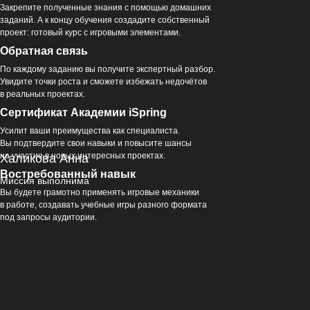
Закрепите полученные знания с помощью домашних
заданий. А к концу обучения создадите собственный
проект: готовый курс с игровыми элементами.
Обратная связь
По каждому заданию вы получите экспертный разбор.
Увидите точки роста и сможете избежать недочётов
в реальных проектах.
Сертификат Академии iSpring
Усилит ваши преимущества как специалиста.
Вы подтвердите свои навыки и повысите шансы
на участие в новых интересных проектах.
Халикова Анна
Востребованный навык
Миссия выполнима
Вы будете грамотно применять игровые механики
в работе, создавать учебные игры разного формата
под запросы аудитории.