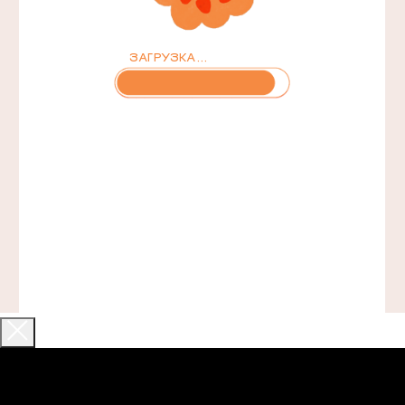
29 970 ₽
4 недели насыщенного обучения
Живые вебинары с экспертами
Готовый проект для портфолио
Сертификат Академии iSpring
Купить курс
ОСТАВИТЬ ЗАЯВКУ
Остались вопросы? Оставьте заявку,
и мы свяжемся в ближайшее время