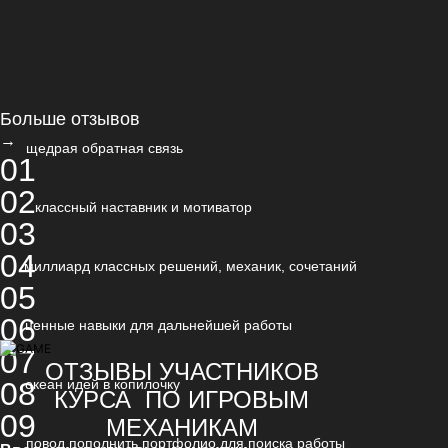
Больше отзывов
→
щедрая обратная связь
01
02
классный наставник и мотиватор
03
04
миллиард классных решений, механик, сочетаний
05
06
ценные навыки для дальнейшей работы
07
ОТЗЫВЫ УЧАСТНИКОВ
08
океан идей в копилочку
КУРСА ПО ИГРОВЫМ
09
МЕХАНИКАМ
повод пополнить портфолио для поиска работы