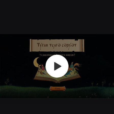
Софья Васильченко
Назад в будущее
Дэниз Абжалимова
Курс по татарскому языку