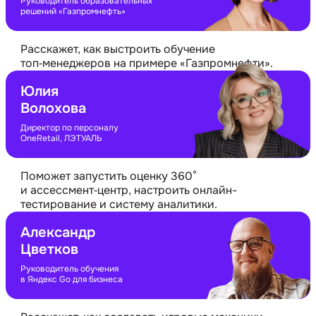
Руководитель образовательных
решений «Газпромнефть»
Расскажет, как выстроить обучение
топ‑менеджеров на примере
«Газпромнефти».
Юлия
Волохова
Директор по персоналу
OneRetail, ЛЭТУАЛЬ
Поможет запустить оценку 360°
и ассессмент‑центр, настроить онлайн-
тестирование и систему аналитики.
Александр
Цветков
Руководитель обучения
в Яндекс Go для бизнеса