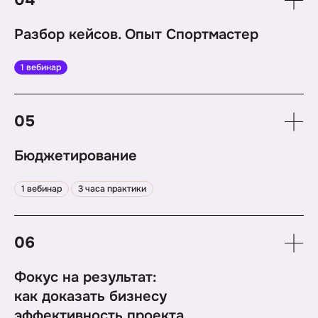
04
бизнес-потребностями организации
Разбор кейсов. Опыт Спортмастер
Кейс компании Спортмастер
1 вебинар
05
Бюджетирование
1. Определение приоритетов
1 вебинар
3 часа практики
2. Статьи для бюджетирования
3. Бюджетирование проектов
4. Бюджетирование в условиях неопределённости
06
Фокус на результат:
как доказать бизнесу
эффективность проекта