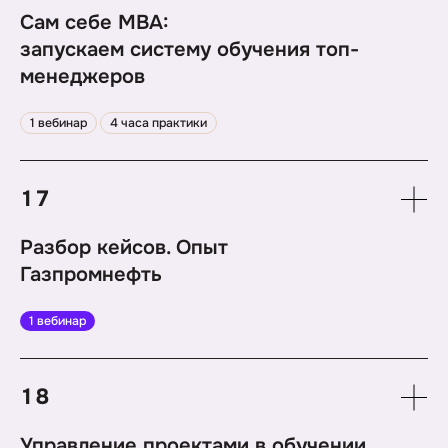
Сам себе MBA:
запускаем систему обучения топ-
менеджеров
1. Подходы к развитию топ-команды
1 вебинар
4 часа практики
2. Тренды развития топ-команды
3. Программы и провайдеры
4. Работа с сопротивлением
17
Разбор кейсов. Опыт
Газпромнефть
Кейс компании Газпромнефть
1 вебинар
18
Управление проектами в обучении