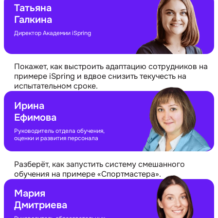
Татьяна
Галкина
Директор Академии iSpring
Покажет, как выстроить адаптацию сотрудников на
примере iSpring и вдвое снизить текучесть на
испытательном сроке.
Ирина
Ефимова
Руководитель отдела обучения,
оценки и развития персонала
Разберёт, как запустить систему смешанного
обучения на примере «Спортмастера».
Мария
Дмитриева