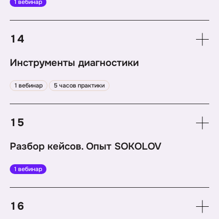
обучении
1 вебинар
14
Инструменты диагностики
1. Создание инструментов оценки
1 вебинар
5 часов практики
2. Ассессмент-центр
3. Оценка 360'
4. Непрерывная диагностика
15
5. Цифровизация оценки персонала
Разбор кейсов. Опыт SOKOLOV
Кейс компании SOKOLOV
1 вебинар
16