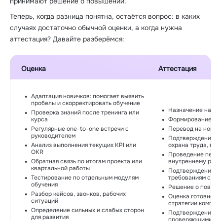
принимают решение о повышении.
Теперь, когда разница понятна, остаётся вопрос: в каких
случаях достаточно обычной оценки, а когда нужна
аттестация? Давайте разберёмся:
Оценка
Аттестация
Адаптация новичков: помогает выявить
пробелы и скорректировать обучение
Назначение на р
Проверка знаний после тренинга или
курса
Формирование ка
Регулярные one-to-one встречи с
Перевод на новую
руководителем
Подтверждение кв
Анализ выполнения текущих KPI или
охрана труда, пр
OKR
Проведение перио
Обратная связь по итогам проекта или
внутреннему регла
квартальной работы
Подтверждение с
Тестирование по отдельным модулям
требованиям стан
обучения
Решение о повыше
Разбор кейсов, звонков, рабочих
Оценка готовност
ситуаций
стратегии компан
Определение сильных и слабых сторон
Подтверждение к
для развития
проверяющими ор