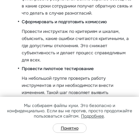
в какие сроки сотрудники получат обратную связь и
что делать в случае разногласий.
Сформировать и подготовить комиссию
Провести инструктаж по критериям и шкалам,
объяснить, какие ошибки считаются критичными, а
где допустимы отклонения. Это снижает
субъективность и делает процесс справедливым
для всех.
Провести пилотное тестирование
На небольшой группе проверить работу
инструментов и при необходимости внести
изменения. Такой шаг позволяет выявить
неточности и избежать недопониманий.
Мы собираем файлы куки. Это безопасно и
Обеспечить конфиденциальность данных
конфиденциально.
Если вы не против, просто продолжайте
пользоваться сайтом.
Подробнее
.
Установить правила доступа к результатам. Важно
определить, где и сколько времени они будут
Понятно
храниться, кто сможет их просматривать.