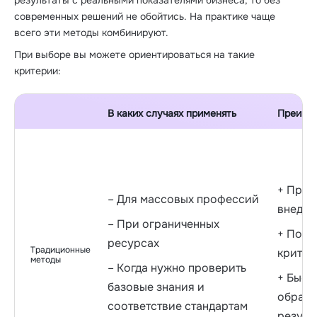
результаты с реальными показателями бизнеса, то без
современных решений не обойтись. На практике чаще
всего эти методы комбинируют.
При выборе вы можете ориентироваться на такие
критерии:
В каких случаях применять
Преиму
+ Прос
– Для массовых профессий
внедре
– При ограниченных
+ Поня
ресурсах
Традиционные
критер
методы
– Когда нужно проверить
+ Быст
базовые знания и
обрабо
соответствие стандартам
резуль