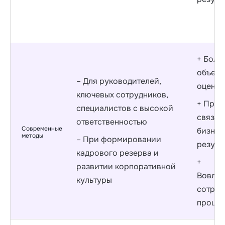
+ Боле
объект
– Для руководителей,
оценк
ключевых сотрудников,
+ Прям
специалистов с высокой
связь с
ответственностью
Современные
бизнес
методы
– При формировании
резуль
кадрового резерва и
+
развитии корпоративной
Вовлеч
культуры
сотруд
процес