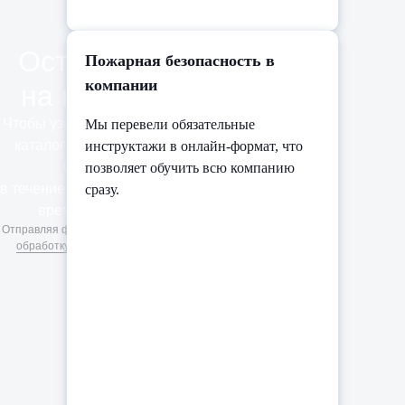
Оставить заявку
Пожарная безопасность в
компании
на курсы iSpring
Чтобы узнать стоимость и получить
Мы перевели обязательные
каталог курсов, оставьте заявку.
инструктажи в онлайн-формат, что
Свяжемся с вами
позволяет обучить всю компанию
в течение дня и предложим удобное
сразу.
время для консультации.
Отправляя форму, вы соглашаетесь на
обработку персональных данных