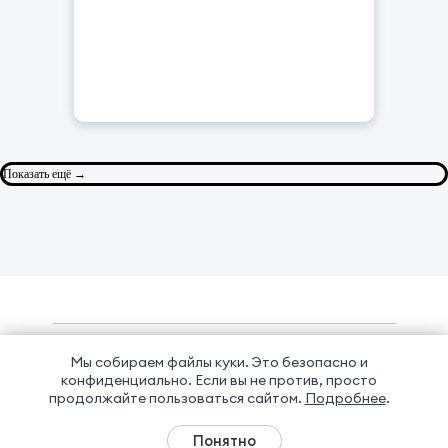
Показать ещё →
Мы собираем файлы куки. Это безопасно и
конфиденциально.
Если вы не против, просто
продолжайте пользоваться сайтом.
Подробнее
.
© 2018-2026 ООО «Академия Айспринг». Все права защищены.
Правила сайта
Политика конфиденциальности
Понятно