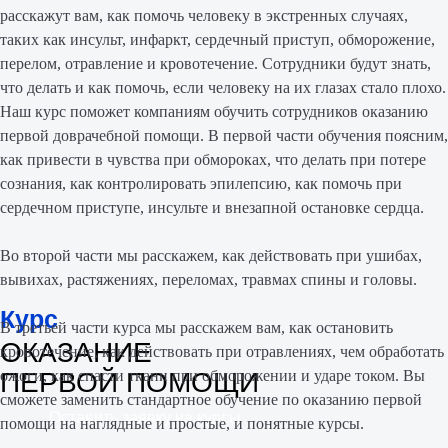
расскажут вам, как помочь человеку в экстренных случаях,
таких как инсульт, инфаркт, сердечный приступ, обморожение,
перелом, отравление и кровотечение. Сотрудники будут знать,
что делать и как помочь, если человеку на их глазах стало плохо.
Наш курс поможет компаниям обучить сотрудников оказанию
первой доврачебной помощи. В первой части обучения поясним,
как привести в чувства при обмороках, что делать при потере
сознания, как контролировать эпилепсию, как помочь при
сердечном приступе, инсульте и внезапной остановке сердца.
Во второй части мы расскажем, как действовать при ушибах,
вывихах, растяжениях, переломах, травмах спины и головы.
Курс
В третьей части курса мы расскажем вам, как остановить
ОКАЗАНИЕ
кровотечение, как действовать при отравлениях, чем обработать
ПЕРВОЙ ПОМОЩИ
ожоги, как спасти ткани при обморожении и ударе током. Вы
сможете заменить стандартное обучение по оказанию первой
Оставить заявку на курсы
помощи на наглядные и простые, и понятные курсы.