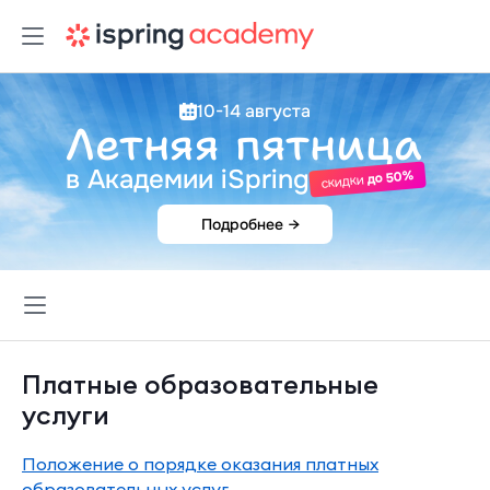
10-14 августа
Летняя пятница
в Академии iSpring
до 50%
скидки
Подробнее
→
Меню
Платные образовательные
услуги
Положение о порядке оказания платных
образовательных услуг