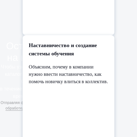
Оставить заявку
Наставничество и создание
системы обучения
на курсы iSpring
Чтобы узнать стоимость и получить
Объясним, почему в компании
каталог курсов, оставьте заявку.
нужно ввести наставничество, как
Свяжемся с вами
помочь новичку влиться в коллектив.
в течение дня и предложим удобное
время для консультации.
Отправляя форму, вы соглашаетесь на
обработку персональных данных