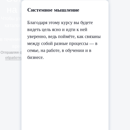
на курсы iSpring
Системное мышление
Чтобы узнать стоимость и получить
Благодаря этому курсу вы будете
каталог курсов, оставьте заявку.
видеть цель ясно и идти к ней
Свяжемся с вами
уверенно, ведь поймёте, как связаны
в течение дня и предложим удобное
между собой разные процессы — в
время для консультации.
семье, на работе, в обучении и в
Отправляя форму, вы соглашаетесь на
бизнесе.
обработку персональных данных